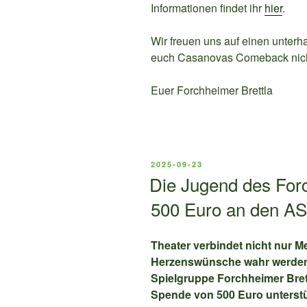
Informationen findet ihr
hier
.
Wir freuen uns auf einen unterh
euch Casanovas Comeback nich
Euer Forchheimer Brettla
VERÖFFENTLICHT
2025-09-23
AM
Die Jugend des Forc
500 Euro an den 
Theater verbindet nicht nur 
Herzenswünsche wahr werden
Spielgruppe Forchheimer Brett
Spende von 500 Euro unterst