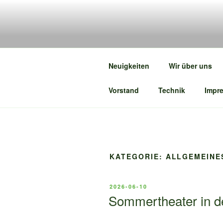
Zum
Inhalt
SPIELGRU
springen
Fränkisches Mundarttheater
Neuigkeiten
Wir über uns
Vorstand
Technik
Impr
KATEGORIE:
ALLGEMEINE
VERÖFFENTLICHT
2026-06-10
AM
Sommertheater in de