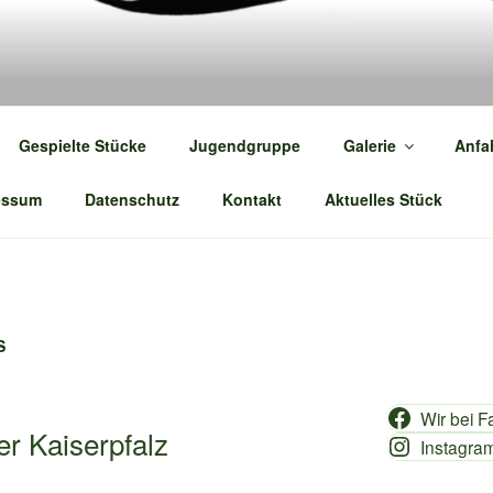
PPE FORCHHEIMER BR
Gespielte Stücke
Jugendgruppe
Galerie
Anfa
essum
Datenschutz
Kontakt
Aktuelles Stück
S
Wir bei 
r Kaiserpfalz
Instagram