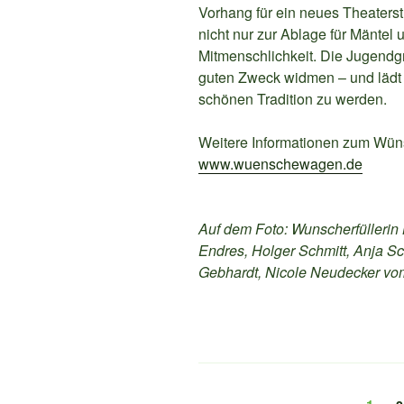
Vorhang für ein neues Theaters
nicht nur zur Ablage für Mäntel
Mitmenschlichkeit. Die Jugend
guten Zweck widmen – und lädt a
schönen Tradition zu werden.
Weitere Informationen zum Wüns
www.wuenschewagen.de
Auf dem Foto: Wunscherfüllerin 
Endres, Holger Schmitt, Anja Sc
Gebhardt, Nicole Neudecker vom
Seitennummerierun