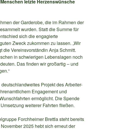
n Menschen letzte Herzenswünsche
ahmen der Garderobe, die im Rahmen der
esammelt wurden. Statt die Summe für
tschied sich die engagierte
guten Zweck zukommen zu lassen. „Wir
t die Vereinsvorständin Anja Schmitt.
schen in schwierigen Lebenslagen noch
edeuten. Das finden wir großartig – und
gen.“
eutschlandweites Projekt des Arbeiter-
l ehrenamtlichem Engagement und
e Wunschfahrten ermöglicht. Die Spende
e Umsetzung weiterer Fahrten fließen.
lgruppe Forchheimer Brettla steht bereits
. November 2025 hebt sich erneut der