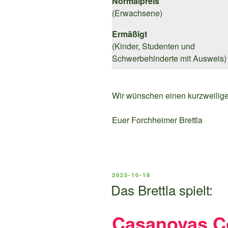
Normalpreis
(Erwachsene)
Ermäßigt
(Kinder, Studenten und
Schwerbehinderte mit Ausweis)
Wir wünschen einen kurzweilig
Euer Forchheimer Brettla
VERÖFFENTLICHT
2025-10-18
AM
Das Brettla spielt:
Casanovas 