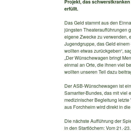
Projekt, das schwerstkranke
erfüllt.
Das Geld stammt aus den Einn
jüngsten Theateraufführungen g
eigene Zwecke zu verwenden, en
Jugendgruppe, das Geld einem 
wollten etwas zurückgeben“, sag
„Der Wünschewagen bringt Men
einmal an Orte, die ihnen viel b
wollten unseren Teil dazu beitra
Der ASB-Wünschewagen ist ein d
Samariter-Bundes, das mit vie
medizinischer Begleitung letzt
aus Forchheim wird direkt in di
Die nächste Aufführung der Spie
in den Startlöchern: Vom 21.-23