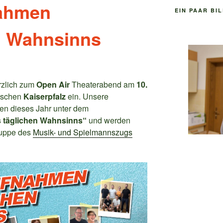
ahmen
EIN PAAR BI
n Wahnsinns
rzlich zum
Open Air
Theaterabend am
10.
rischen
Kaiserpfalz
ein. Unsere
en dieses Jahr unter dem
täglichen Wahnsinns“
und werden
ruppe des
Musik- und Spielmannszugs