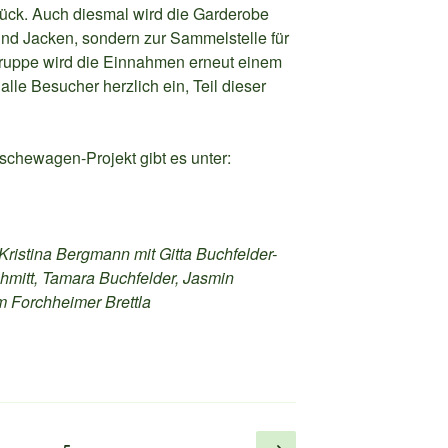
tück. Auch diesmal wird die Garderobe
 und Jacken, sondern zur Sammelstelle für
gruppe wird die Einnahmen erneut einem
lle Besucher herzlich ein, Teil dieser
chewagen-Projekt gibt es unter:
Kristina Bergmann mit Gitta Buchfelder-
hmitt, Tamara Buchfelder, Jasmin
 Forchheimer Brettla
g
Nächste