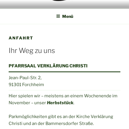
Zum
SPIELGRUPPE FORCHHEIMER
Fränkisches Mundarttheater
Inhalt
BRETTLA
Menü
springen
ANFAHRT
Ihr Weg zu uns
PFARRSAAL VERKLÄRUNG CHRISTI
Jean-Paul-Str. 2,
91301 Forchheim
Hier spielen wir – meistens an einem Wochenende im
November – unser
Herbststück
.
Parkmöglichkeiten gibt es an der Kirche Verklärung
Christi und an der Bammersdorfer Straße.